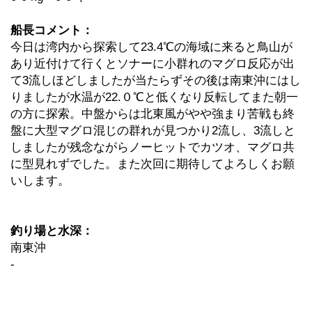
船長コメント：
今日は湾内から探索して23.4℃の海域に来ると鳥山が
あり近付けて行くとソナーに小群れのマグロ反応が出
て3流しほどしましたが当たらずその後は南東沖にはし
りましたが水温が22.０℃と低くなり反転してまた朝一
の方に探索。中盤からは北東風がやや強まり苦戦も終
盤に大型マグロ混じの群れが見つかり2流し、3流しと
しましたが残念ながらノーヒットでカツオ、マグロ共
に型見れずでした。また次回に期待してよろしくお願
いします。
釣り場と水深：
南東沖
-